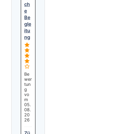
ch
e
Be
gle
itu
ng
Be
wer
tun
g
vo
m
05.
08.
20
26
Zü