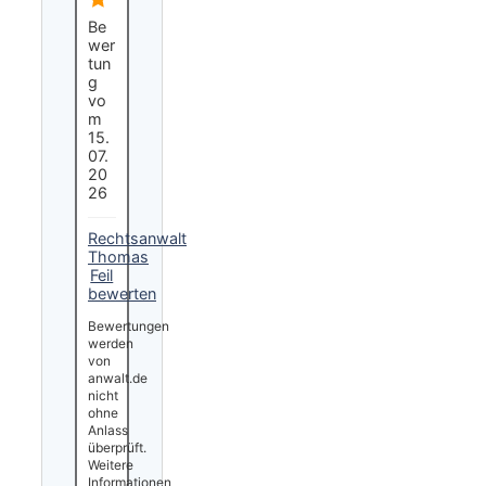
Be
wer
tun
g
vo
m
15.
07.
20
26
Rechtsanwalt
Thomas
Feil
bewerten
Bewertungen
werden
von
anwalt.de
nicht
ohne
Anlass
überprüft.
Weitere
Informationen