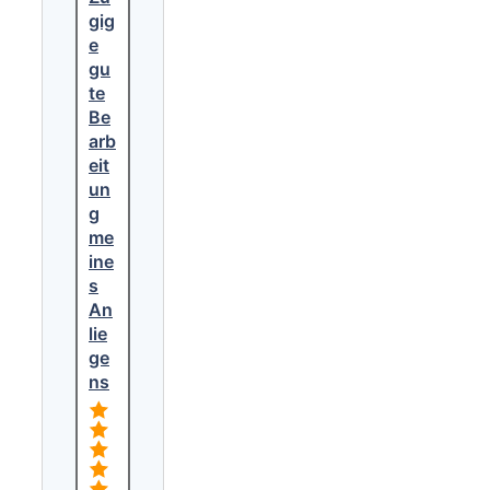
gig
e
gu
te
Be
arb
eit
un
g
me
ine
s
An
lie
ge
ns