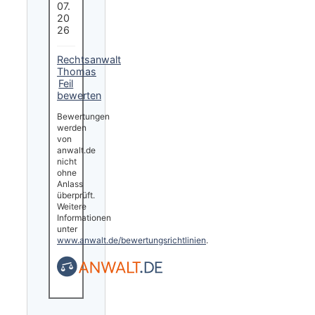
07.
20
26
Rechtsanwalt
Thomas
Feil
bewerten
Bewertungen
werden
von
anwalt.de
nicht
ohne
Anlass
überprüft.
Weitere
Informationen
unter
www.anwalt.de/bewertungsrichtlinien
.