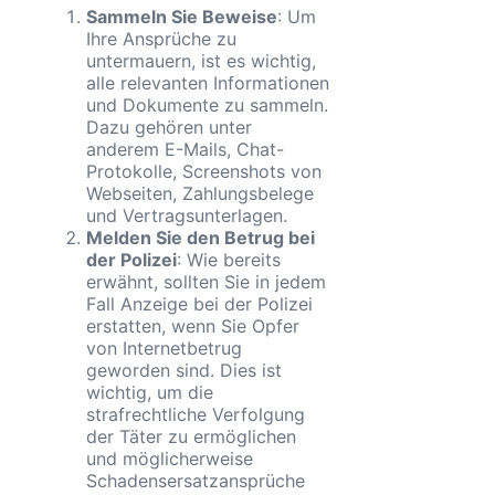
Sammeln Sie Beweise
: Um
Ihre Ansprüche zu
untermauern, ist es wichtig,
alle relevanten Informationen
und Dokumente zu sammeln.
Dazu gehören unter
anderem E-Mails, Chat-
Protokolle, Screenshots von
Webseiten, Zahlungsbelege
und Vertragsunterlagen.
Melden Sie den Betrug bei
der Polizei
: Wie bereits
erwähnt, sollten Sie in jedem
Fall Anzeige bei der Polizei
erstatten, wenn Sie Opfer
von Internetbetrug
geworden sind. Dies ist
wichtig, um die
strafrechtliche Verfolgung
der Täter zu ermöglichen
und möglicherweise
Schadensersatzansprüche