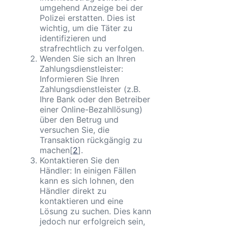
umgehend Anzeige bei der
Polizei erstatten. Dies ist
wichtig, um die Täter zu
identifizieren und
strafrechtlich zu verfolgen.
Wenden Sie sich an Ihren
Zahlungsdienstleister:
Informieren Sie Ihren
Zahlungsdienstleister (z.B.
Ihre Bank oder den Betreiber
einer Online-Bezahllösung)
über den Betrug und
versuchen Sie, die
Transaktion rückgängig zu
machen[
2
].
Kontaktieren Sie den
Händler: In einigen Fällen
kann es sich lohnen, den
Händler direkt zu
kontaktieren und eine
Lösung zu suchen. Dies kann
jedoch nur erfolgreich sein,