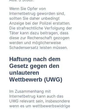
Wenn Sie Opfer von
Internetbetrug geworden sind,
sollten Sie daher unbedingt
Anzeige bei der Polizei erstatten.
Die strafrechtliche Verfolgung der
Täter kann dazu beitragen, dass
diese zur Rechenschaft gezogen
werden und möglicherweise
Schadensersatz leisten müssen.
Haftung nach dem
Gesetz gegen den
unlauteren
Wettbewerb (UWG)
Im Zusammenhang mit
Internetbetrug kann auch das
UWG relevant sein, insbesondere
wenn es um wettbewerbswidrige