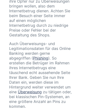
ihre Opfer nur zu Überweisungen
bringen wollen, also dem
Internetbetrug dienen. Achten Sie
beim Besuch einer Seite immer
auf einen möglichen
Internetbetrug durch zu niedrige
Preise oder Fehler bei der
Gestaltung des Shops.
Auch Überweisungs- und
Legitimationsdaten für das Online
Banking werden gerne
abgegriffen (
Phishing
). So
erstellen die Betrüger im Rahmen
ihres Internetbetrugs eine
täuschend echt aussehende Seite
Ihrer Bank. Geben Sie nun Ihre
Daten ein, werden diese im
Hintergrund weiter verwendet um
eine
Überweisung
zu tätigen oder,
bei klassischen Pin-Systemen, an
eine größere Anzahl an Pins zu
kommen.