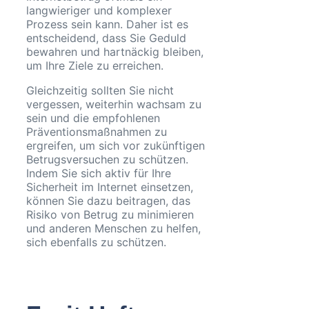
langwieriger und komplexer
Prozess sein kann. Daher ist es
entscheidend, dass Sie Geduld
bewahren und hartnäckig bleiben,
um Ihre Ziele zu erreichen.
Gleichzeitig sollten Sie nicht
vergessen, weiterhin wachsam zu
sein und die empfohlenen
Präventionsmaßnahmen zu
ergreifen, um sich vor zukünftigen
Betrugsversuchen zu schützen.
Indem Sie sich aktiv für Ihre
Sicherheit im Internet einsetzen,
können Sie dazu beitragen, das
Risiko von Betrug zu minimieren
und anderen Menschen zu helfen,
sich ebenfalls zu schützen.