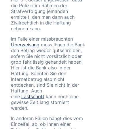
die Polizei im Rahmen der
Strafverfolgung jemanden
ermittelt, den man dann auch
Zivilrechtlich in die Haftung
nehmen kann.
Im Falle einer missbrauchten
Überweisung
muss Ihnen die Bank
den Betrag wieder gutschreiben,
sofern Sie nicht vorsätzlich oder
grob fahrlässig gehandelt haben.
Hier ist die Bank also in der
Haftung. Konnten Sie den
Internetbetrug also nicht
entdecken, sind Sie nicht in der
Haftung. Auch
eine
Lastschrift
kann noch eine
gewisse Zeit lang storniert
werden.
In anderen Fällen hängt dies vom
Einzelfall ab, ob Ihnen einer