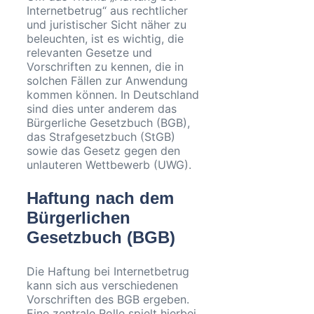
Internetbetrug“ aus rechtlicher
und juristischer Sicht näher zu
beleuchten, ist es wichtig, die
relevanten Gesetze und
Vorschriften zu kennen, die in
solchen Fällen zur Anwendung
kommen können. In Deutschland
sind dies unter anderem das
Bürgerliche Gesetzbuch (BGB),
das Strafgesetzbuch (StGB)
sowie das Gesetz gegen den
unlauteren Wettbewerb (UWG).
Haftung nach dem
Bürgerlichen
Gesetzbuch (BGB)
Die Haftung bei Internetbetrug
kann sich aus verschiedenen
Vorschriften des BGB ergeben.
Eine zentrale Rolle spielt hierbei