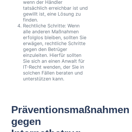
wenn der Händler
tatsächlich erreichbar ist und
gewillt ist, eine Lösung zu
finden.
Rechtliche Schritte: Wenn
alle anderen Maßnahmen
erfolglos bleiben, sollten Sie
erwägen, rechtliche Schritte
gegen den Betrüger
einzuleiten. Hierfür sollten
Sie sich an einen Anwalt für
IT-Recht wenden, der Sie in
solchen Fällen beraten und
unterstützen kann.
Präventionsmaßnahmen
gegen