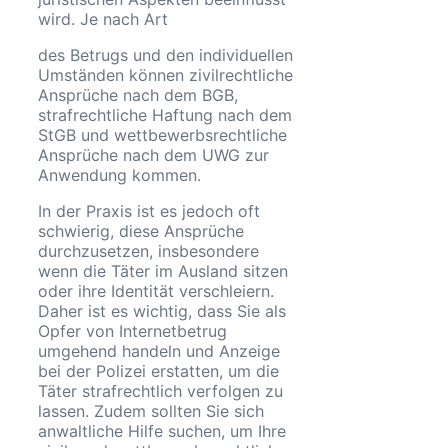
wird. Je nach Art
des Betrugs und den individuellen
Umständen können zivilrechtliche
Ansprüche nach dem BGB,
strafrechtliche Haftung nach dem
StGB und wettbewerbsrechtliche
Ansprüche nach dem UWG zur
Anwendung kommen.
In der Praxis ist es jedoch oft
schwierig, diese Ansprüche
durchzusetzen, insbesondere
wenn die Täter im Ausland sitzen
oder ihre Identität verschleiern.
Daher ist es wichtig, dass Sie als
Opfer von Internetbetrug
umgehend handeln und Anzeige
bei der Polizei erstatten, um die
Täter strafrechtlich verfolgen zu
lassen. Zudem sollten Sie sich
anwaltliche Hilfe suchen, um Ihre