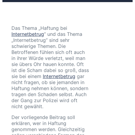
Das Thema „Haftung bei
Internetbetrug
“ und das Thema
„Internetbetrug“ sind sehr
schwierige Themen. Die
Betroffenen fühlen sich oft auch
in ihrer Würde verletzt, weil man
sie übers Ohr hauen konnte. Oft
ist die Scham dabei so groß, dass
sie bei einem
Internetbetrug
gar
nicht fragen, ob sie jemanden in
Haftung nehmen können, sondern
tragen den Schaden selbst. Auch
der Gang zur Polizei wird oft
nicht gewählt.
Der vorliegende Beitrag soll
erklären, wer in Haftung
genommen werden. Gleichzeitig