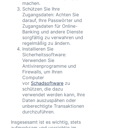
machen.
Schützen Sie Ihre
Zugangsdaten: Achten Sie
darauf, Ihre Passwörter und
Zugangsdaten für Online-
Banking und andere Dienste
sorgfältig zu verwahren und
regelmäßig zu ändern.
Installieren Sie
Sicherheitssoftware:
Verwenden Sie
Antivirenprogramme und
Firewalls, um Ihren
Computer
vor
Schadsoftware
zu
schützen, die dazu
verwendet werden kann, Ihre
Daten auszuspähen oder
unberechtigte Transaktionen
durchzuführen.
Insgesesamt ist es wichtig, stets
aufmerksam und vorsichtig im