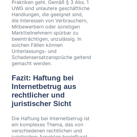
Praktiken geht. Gemäß § 3 Abs. 1
UWG sind unlautere geschäftliche
Handlungen, die geeignet sind,
die Interessen von Verbrauchern,
Mitbewerbern oder sonstigen
Marktteilnehmern spürbar zu
beeinträchtigen, unzulässig. In
solchen Fällen können
Unterlassungs- und
Schadensersatzansprüche geltend
gemacht werden.
Fazit: Haftung bei
Internetbetrug aus
rechtlicher und
juristischer Sicht
Die Haftung bei Internetbetrug ist
ein komplexes Thema, das von
verschiedenen rechtlichen und
juristischen Aspekten beeinflusst