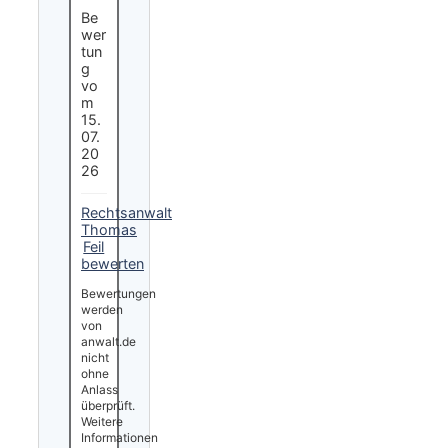
Be
wer
tun
g
vo
m
15.
07.
20
26
Rechtsanwalt
Thomas
Feil
bewerten
Bewertungen
werden
von
anwalt.de
nicht
ohne
Anlass
überprüft.
Weitere
Informationen