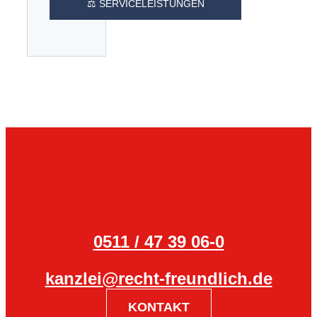
⚖️ SERVICELEISTUNGEN
0511 / 47 39 06-0
kanzlei@recht-freundlich.de
KONTAKT