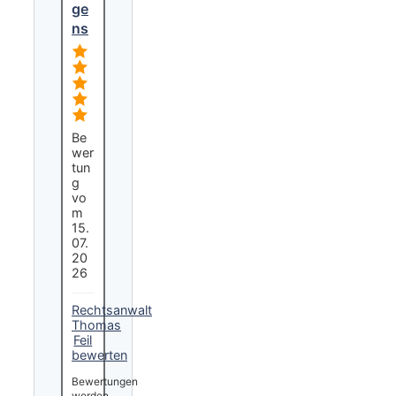
ge
ns
Be
wer
tun
g
vo
m
15.
07.
20
26
Rechtsanwalt
Thomas
Feil
bewerten
Bewertungen
werden