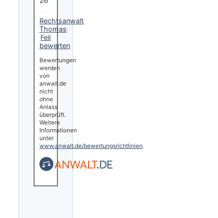
26
Rechtsanwalt
Thomas
Feil
bewerten
Bewertungen
werden
von
anwalt.de
nicht
ohne
Anlass
überprüft.
Weitere
Informationen
unter
www.anwalt.de/bewertungsrichtlinien
.