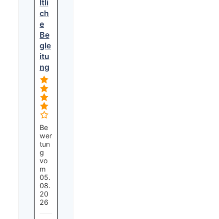
ltli
ch
e
Be
gle
itu
ng
Be
wer
tun
g
vo
m
05.
08.
20
26