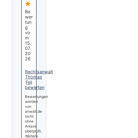
Be
wer
tun
g
vo
m
15.
07.
20
26
Rechtsanwalt
Thomas
Feil
bewerten
Bewertungen
werden
von
anwalt.de
nicht
ohne
Anlass
überprüft.
Weitere