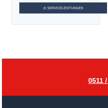
⚖️ SERVICELEISTUNGEN
0511 /