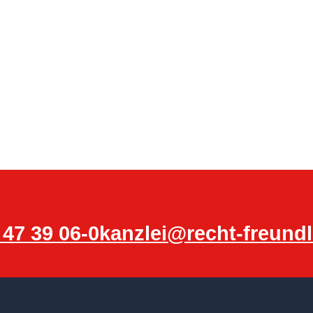
 47 39 06-0
kanzlei@recht-freundl